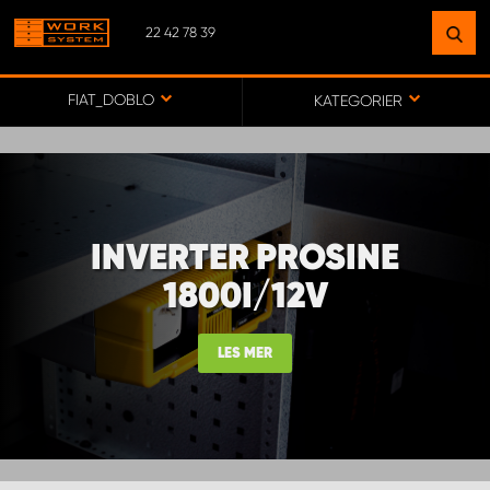
22 42 78 39
FINN ET ANLEGG
NÆR DEG
FIAT_DOBLO
KATEGORIER
GÅ TIL KARTET
INVERTER PROSINE
MONTERING BÆRUM
1800I/12V
MONTERING FREDRIKSTAD
LES MER
WORK SYSTEM ALTA
WORK SYSTEM ALVDAL