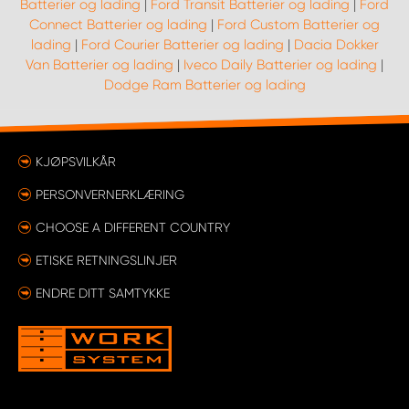
Batterier og lading
|
Ford Transit Batterier og lading
|
Ford
Connect Batterier og lading
|
Ford Custom Batterier og
lading
|
Ford Courier Batterier og lading
|
Dacia Dokker
Van Batterier og lading
|
Iveco Daily Batterier og lading
|
Dodge Ram Batterier og lading
KJØPSVILKÅR
PERSONVERNERKLÆRING
CHOOSE A DIFFERENT COUNTRY
ETISKE RETNINGSLINJER
ENDRE DITT SAMTYKKE