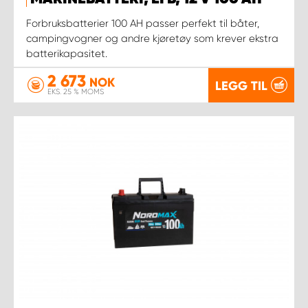
Forbruksbatterier 100 AH passer perfekt til båter,
campingvogner og andre kjøretøy som krever ekstra
batterikapasitet.
2 673
NOK
LEGG TIL
EKS. 25 % MOMS