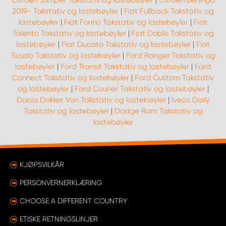
Citroen Jumper Takstativ og lastebøyler
|
Citroen Berlingo
2019- Takstativ og lastebøyler
|
Fiat Fullback Takstativ og
lastebøyler
|
Fiat Forino Takstativ og lastebøyler
|
Fiat
Talento Takstativ og lastebøyler
|
Fiat Doblo Takstativ og
lastebøyler
|
Fiat Ducato Takstativ og lastebøyler
|
Fiat
Scudo Takstativ og lastebøyler
|
Ford Ranger Takstativ og
lastebøyler
|
Ford Transit Takstativ og lastebøyler
|
Ford
Connect Takstativ og lastebøyler
|
Ford Custom Takstativ
og lastebøyler
|
Ford Courier Takstativ og lastebøyler
|
Dacia Dokker Van Takstativ og lastebøyler
|
Iveco Daily
Takstativ og lastebøyler
|
Dodge Ram Takstativ og
lastebøyler
KJØPSVILKÅR
PERSONVERNERKLÆRING
CHOOSE A DIFFERENT COUNTRY
ETISKE RETNINGSLINJER