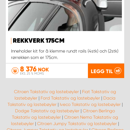
REKKVERK 175CM
Inneholder kit for å klemme rundt rails (4stk) och (2stk)
rørrekken som er 175cm.
8 376
NOK
LEGG TIL
EKS. 25 % MOMS
Citroen Takstativ og lastebøyler
|
Fiat Takstativ og
lastebøyler
|
Ford Takstativ og lastebøyler
|
Dacia
Takstativ og lastebøyler
|
Iveco Takstativ og lastebøyler
|
Dodge Takstativ og lastebøyler
|
Citroen Berlingo
Takstativ og lastebøyler
|
Citroen Nemo Takstativ og
lastebøyler
|
Citroen Jumpy Takstativ og lastebøyler
|