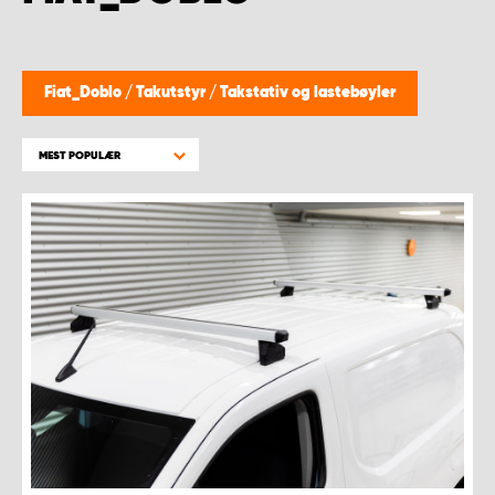
WORK SYSTEM BERGEN
WORK SYSTEM HAMAR
Fiat_Doblo
/
Takutstyr
/
Takstativ og lastebøyler
WORK SYSTEM HORTEN
MEST POPULÆR
WORK SYSTEM KEY ACCOUNT
WORK SYSTEM NORWAY
WORK SYSTEM OSLO
WORK SYSTEM STAVANGER
WORK SYSTEM TRONDHEIM