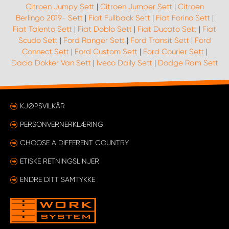
Citroen Jumpy Sett
|
Citroen Jumper Sett
|
Citroen
Berlingo 2019- Sett
|
Fiat Fullback Sett
|
Fiat Forino Sett
|
Fiat Talento Sett
|
Fiat Doblo Sett
|
Fiat Ducato Sett
|
Fiat
Scudo Sett
|
Ford Ranger Sett
|
Ford Transit Sett
|
Ford
Connect Sett
|
Ford Custom Sett
|
Ford Courier Sett
|
Dacia Dokker Van Sett
|
Iveco Daily Sett
|
Dodge Ram Sett
KJØPSVILKÅR
PERSONVERNERKLÆRING
CHOOSE A DIFFERENT COUNTRY
ETISKE RETNINGSLINJER
ENDRE DITT SAMTYKKE