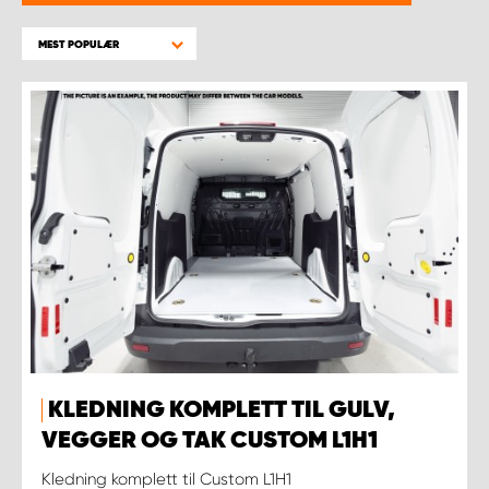
WORK SYSTEM BERGEN
MEST POPULÆR
WORK SYSTEM HAMAR
WORK SYSTEM HORTEN
WORK SYSTEM KEY ACCOUNT
WORK SYSTEM NORWAY
WORK SYSTEM OSLO
WORK SYSTEM STAVANGER
KLEDNING KOMPLETT TIL GULV,
WORK SYSTEM TRONDHEIM
VEGGER OG TAK CUSTOM L1H1
Kledning komplett til Custom L1H1