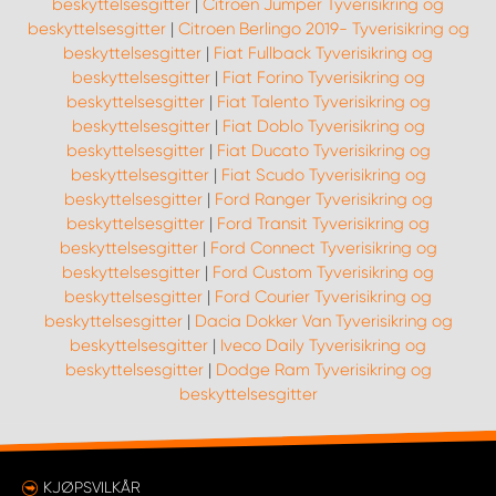
beskyttelsesgitter
|
Citroen Jumper Tyverisikring og
beskyttelsesgitter
|
Citroen Berlingo 2019- Tyverisikring og
beskyttelsesgitter
|
Fiat Fullback Tyverisikring og
beskyttelsesgitter
|
Fiat Forino Tyverisikring og
beskyttelsesgitter
|
Fiat Talento Tyverisikring og
beskyttelsesgitter
|
Fiat Doblo Tyverisikring og
beskyttelsesgitter
|
Fiat Ducato Tyverisikring og
beskyttelsesgitter
|
Fiat Scudo Tyverisikring og
beskyttelsesgitter
|
Ford Ranger Tyverisikring og
beskyttelsesgitter
|
Ford Transit Tyverisikring og
beskyttelsesgitter
|
Ford Connect Tyverisikring og
beskyttelsesgitter
|
Ford Custom Tyverisikring og
beskyttelsesgitter
|
Ford Courier Tyverisikring og
beskyttelsesgitter
|
Dacia Dokker Van Tyverisikring og
beskyttelsesgitter
|
Iveco Daily Tyverisikring og
beskyttelsesgitter
|
Dodge Ram Tyverisikring og
beskyttelsesgitter
KJØPSVILKÅR