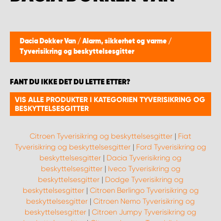
WORK SYSTEM BERGEN
WORK SYSTEM HAMAR
Dacia Dokker Van
/
Alarm, sikkerhet og varme
/
Tyverisikring og beskyttelsesgitter
WORK SYSTEM HORTEN
FANT DU IKKE DET DU LETTE ETTER?
WORK SYSTEM KEY ACCOUNT
VIS ALLE PRODUKTER I KATEGORIEN TYVERISIKRING OG
BESKYTTELSESGITTER
WORK SYSTEM NORWAY
Citroen Tyverisikring og beskyttelsesgitter
|
Fiat
WORK SYSTEM OSLO
Tyverisikring og beskyttelsesgitter
|
Ford Tyverisikring og
beskyttelsesgitter
|
Dacia Tyverisikring og
WORK SYSTEM STAVANGER
beskyttelsesgitter
|
Iveco Tyverisikring og
beskyttelsesgitter
|
Dodge Tyverisikring og
beskyttelsesgitter
|
Citroen Berlingo Tyverisikring og
WORK SYSTEM TRONDHEIM
beskyttelsesgitter
|
Citroen Nemo Tyverisikring og
beskyttelsesgitter
|
Citroen Jumpy Tyverisikring og