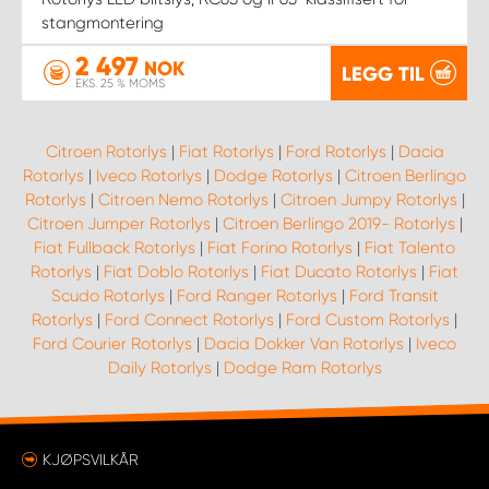
stangmontering
2 497
NOK
LEGG TIL
EKS. 25 % MOMS
Citroen Rotorlys
|
Fiat Rotorlys
|
Ford Rotorlys
|
Dacia
Rotorlys
|
Iveco Rotorlys
|
Dodge Rotorlys
|
Citroen Berlingo
Rotorlys
|
Citroen Nemo Rotorlys
|
Citroen Jumpy Rotorlys
|
Citroen Jumper Rotorlys
|
Citroen Berlingo 2019- Rotorlys
|
Fiat Fullback Rotorlys
|
Fiat Forino Rotorlys
|
Fiat Talento
Rotorlys
|
Fiat Doblo Rotorlys
|
Fiat Ducato Rotorlys
|
Fiat
Scudo Rotorlys
|
Ford Ranger Rotorlys
|
Ford Transit
Rotorlys
|
Ford Connect Rotorlys
|
Ford Custom Rotorlys
|
Ford Courier Rotorlys
|
Dacia Dokker Van Rotorlys
|
Iveco
Daily Rotorlys
|
Dodge Ram Rotorlys
KJØPSVILKÅR