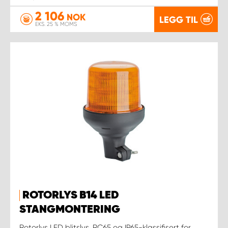
2 106
NOK
LEGG TIL
EKS. 25 % MOMS
ROTORLYS B14 LED
STANGMONTERING
Rotorlys LED blitslys, RC65 og IP65-klassifisert for