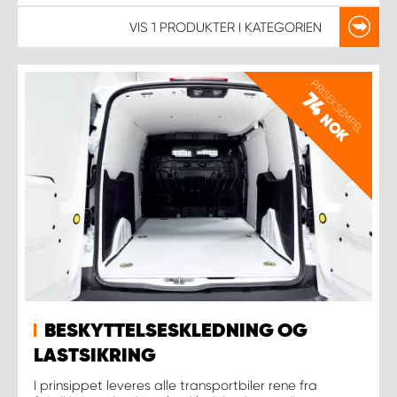
VIS
1 PRODUKTER
I KATEGORIEN
PRISEKSEMPEL
74
NOK
BESKYTTELSESKLEDNING OG
LASTSIKRING
I prinsippet leveres alle transportbiler rene fra