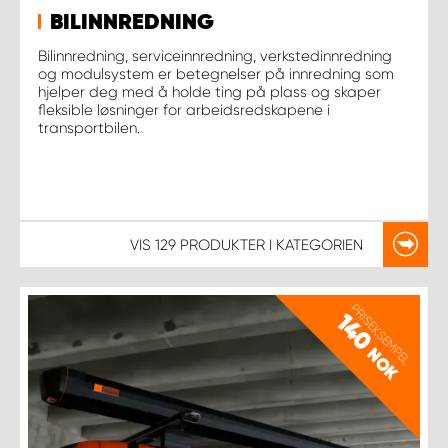
BILINNREDNING
Bilinnredning, serviceinnredning, verkstedinnredning
og modulsystem er betegnelser på innredning som
hjelper deg med å holde ting på plass og skaper
fleksible løsninger for arbeidsredskapene i
transportbilen.
VIS
129 PRODUKTER
I KATEGORIEN
PRISEKSEMPEL
140
NOK