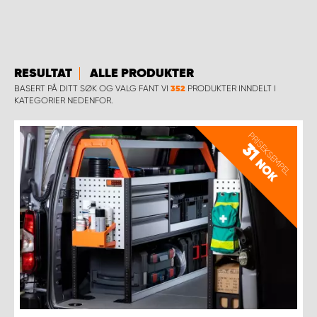
WORK SYSTEM BERGEN
WORK SYSTEM HAMAR
RESULTAT
ALLE PRODUKTER
WORK SYSTEM HORTEN
BASERT PÅ DITT SØK OG VALG FANT VI
PRODUKTER INNDELT I
352
KATEGORIER NEDENFOR.
WORK SYSTEM KEY ACCOUNT
PRISEKSEMPEL
31
WORK SYSTEM NORWAY
NOK
WORK SYSTEM OSLO
WORK SYSTEM STAVANGER
WORK SYSTEM TRONDHEIM