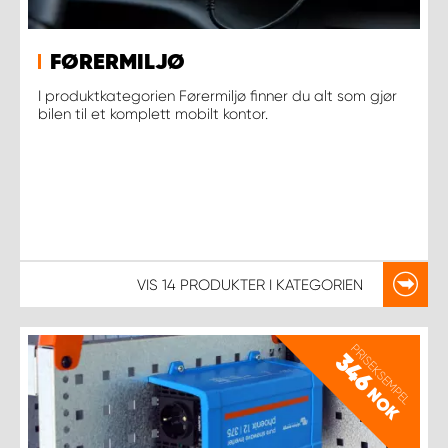
FØRERMILJØ
I produktkategorien Førermiljø finner du alt som gjør
bilen til et komplett mobilt kontor.
VIS
14 PRODUKTER
I KATEGORIEN
PRISEKSEMPEL
346
NOK