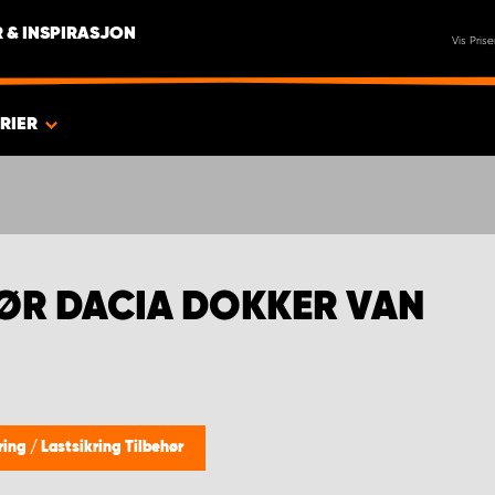
 & INSPIRASJON
Vis Prise
RIER
HØR DACIA DOKKER VAN
ring
/
Lastsikring Tilbehør