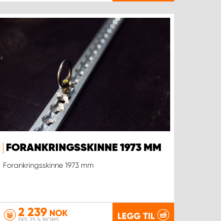
FORANKRINGSSKINNE 1973 MM
Forankringsskinne 1973 mm
2 239
NOK
LEGG TIL
EKS. 25 % MOMS