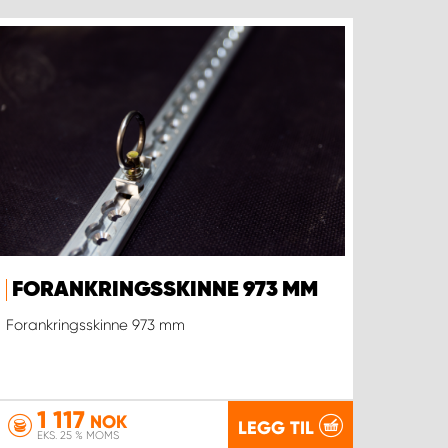
FORANKRINGSSKINNE 973 MM
Forankringsskinne 973 mm
1 117
NOK
LEGG TIL
EKS. 25 % MOMS