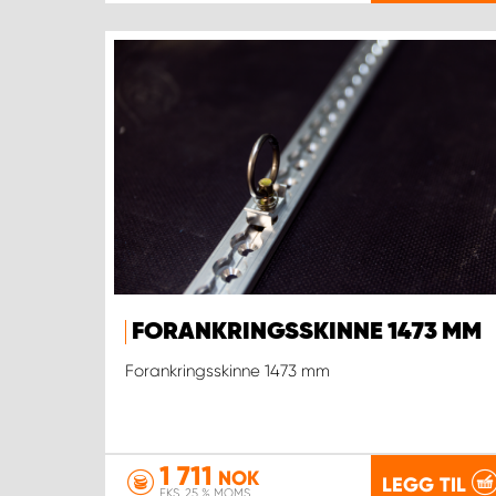
FORANKRINGSSKINNE 1473 MM
Forankringsskinne 1473 mm
1 711
NOK
LEGG TIL
EKS. 25 % MOMS