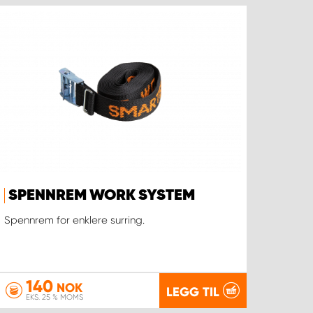
SPENNREM WORK SYSTEM
Spennrem for enklere surring.
140
NOK
LEGG TIL
EKS. 25 % MOMS