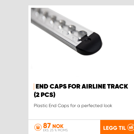
END CAPS FOR AIRLINE TRACK
(2 PCS)
Plastic End Caps for a perfected look
87
NOK
LEGG TIL
EKS. 25 % MOMS