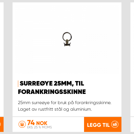
SURREØYE 25MM, TIL
FORANKRINGSSKINNE
25mm surreøye for bruk på forankringsskinne.
Laget av rustfritt stål og aluminium.
74
NOK
LEGG TIL
EKS. 25 % MOMS