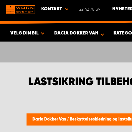
KONTAKT
22 42 78 39
NYHETER
VELG DIN BIL
DACIA DOKKER VAN
KATEGO
VISA RESULTAT -
352
PRODUKTER
LASTSIKRING TILBE
Dacia Dokker Van
/
Beskyttelseskledning og lastsik