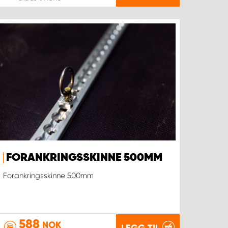
FORANKRINGSSKINNE 500MM
Forankringsskinne 500mm
588
NOK
LEGG TIL