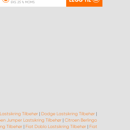
EKS. 25 % MOMS
Lastsikring Tilbehør
|
Dodge Lastsikring Tilbehør
|
oen Jumper Lastsikring Tilbehør
|
Citroen Berlingo
ing Tilbehør
|
Fiat Doblo Lastsikring Tilbehør
|
Fiat