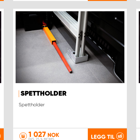
SPETTHOLDER
Spettholder
1 027
NOK
LEGG TIL
EKS. 25 % MOMS