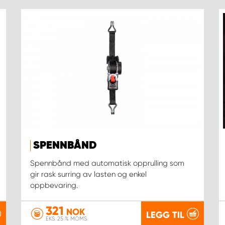
SPENNBÅND
Spennbånd med automatisk opprulling som
gir rask surring av lasten og enkel
oppbevaring.
321
NOK
LEGG TIL
EKS. 25 % MOMS