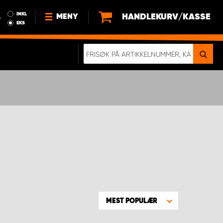
INKL
HANDLEKURV/KASSE
MENY
r
EKS
NYHETER
OM OSS
BÆREKRAFT
BLI EN DEL AV VÅRT TEAM SOM
EN WORK SYSTEM-DISTRIBUTØR
EN SKIKKELIG KOLLISJONSTEST
KJØPSVILKÅR
RAMMEAVTALE PÅ INNREDNING
MEST POPULÆR