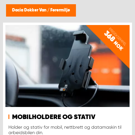
WORK SYSTEM BERGEN
Dacia Dokker Van
/
Førermiljø
WORK SYSTEM HAMAR
PRISEKSEMPEL
368
WORK SYSTEM HORTEN
NOK
WORK SYSTEM KEY ACCOUNT
WORK SYSTEM NORWAY
WORK SYSTEM OSLO
WORK SYSTEM STAVANGER
MOBILHOLDERE OG STATIV
WORK SYSTEM TRONDHEIM
Holder og stativ for mobil, nettbrett og datamaskin til
arbeidsbilen din.