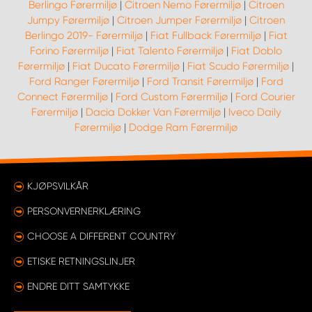
Berlingo Førermiljø
|
Citroen Nemo Førermiljø
|
Citroen
Jumpy Førermiljø
|
Citroen Jumper Førermiljø
|
Citroen
Berlingo 2019- Førermiljø
|
Fiat Fullback Førermiljø
|
Fiat
Forino Førermiljø
|
Fiat Talento Førermiljø
|
Fiat Doblo
Førermiljø
|
Fiat Ducato Førermiljø
|
Fiat Scudo Førermiljø
|
Ford Ranger Førermiljø
|
Ford Transit Førermiljø
|
Ford
Connect Førermiljø
|
Ford Custom Førermiljø
|
Ford Courier
Førermiljø
|
Dacia Dokker Van Førermiljø
|
Iveco Daily
Førermiljø
|
Dodge Ram Førermiljø
KJØPSVILKÅR
PERSONVERNERKLÆRING
CHOOSE A DIFFERENT COUNTRY
ETISKE RETNINGSLINJER
ENDRE DITT SAMTYKKE