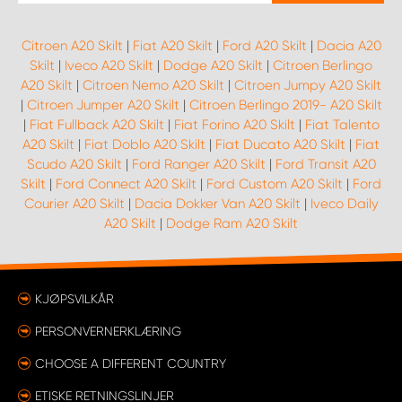
Citroen A20 Skilt
|
Fiat A20 Skilt
|
Ford A20 Skilt
|
Dacia A20
Skilt
|
Iveco A20 Skilt
|
Dodge A20 Skilt
|
Citroen Berlingo
A20 Skilt
|
Citroen Nemo A20 Skilt
|
Citroen Jumpy A20 Skilt
|
Citroen Jumper A20 Skilt
|
Citroen Berlingo 2019- A20 Skilt
|
Fiat Fullback A20 Skilt
|
Fiat Forino A20 Skilt
|
Fiat Talento
A20 Skilt
|
Fiat Doblo A20 Skilt
|
Fiat Ducato A20 Skilt
|
Fiat
Scudo A20 Skilt
|
Ford Ranger A20 Skilt
|
Ford Transit A20
Skilt
|
Ford Connect A20 Skilt
|
Ford Custom A20 Skilt
|
Ford
Courier A20 Skilt
|
Dacia Dokker Van A20 Skilt
|
Iveco Daily
A20 Skilt
|
Dodge Ram A20 Skilt
KJØPSVILKÅR
PERSONVERNERKLÆRING
CHOOSE A DIFFERENT COUNTRY
ETISKE RETNINGSLINJER