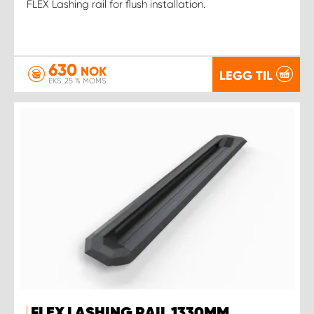
FLEX Lashing rail for flush installation.
630
NOK
LEGG TIL
EKS. 25 % MOMS
FLEX LASHING RAIL 1330MM