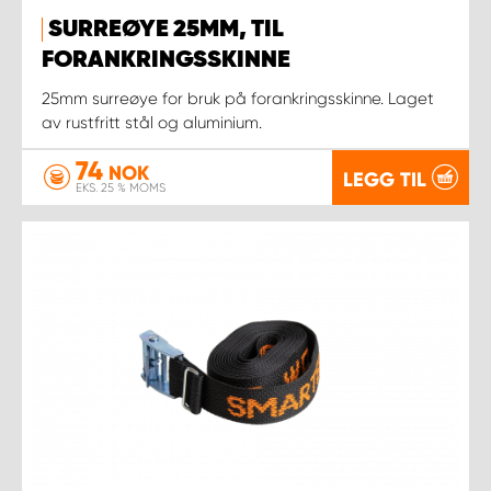
SURREØYE 25MM, TIL
FORANKRINGSSKINNE
25mm surreøye for bruk på forankringsskinne. Laget
av rustfritt stål og aluminium.
74
NOK
LEGG TIL
EKS. 25 % MOMS