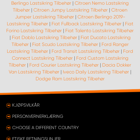
Berlingo Lastsikring Tilbehør
|
Citroen Nemo Lastsikring
Tilbehør
|
Citroen Jumpy Lastsikring Tilbehør
|
Citroen
Jumper Lastsikring Tilbehør
|
Citroen Berlingo 2019-
Lastsikring Tilbehør
|
Fiat Fullback Lastsikring Tilbehør
|
Fiat
Forino Lastsikring Tilbehør
|
Fiat Talento Lastsikring Tilbehør
|
Fiat Doblo Lastsikring Tilbehør
|
Fiat Ducato Lastsikring
Tilbehør
|
Fiat Scudo Lastsikring Tilbehør
|
Ford Ranger
Lastsikring Tilbehør
|
Ford Transit Lastsikring Tilbehør
|
Ford
Connect Lastsikring Tilbehør
|
Ford Custom Lastsikring
Tilbehør
|
Ford Courier Lastsikring Tilbehør
|
Dacia Dokker
Van Lastsikring Tilbehør
|
Iveco Daily Lastsikring Tilbehør
|
Dodge Ram Lastsikring Tilbehør
KJØPSVILKÅR
PERSONVERNERKLÆRING
CHOOSE A DIFFERENT COUNTRY
ETISKE RETNINGSLINJER