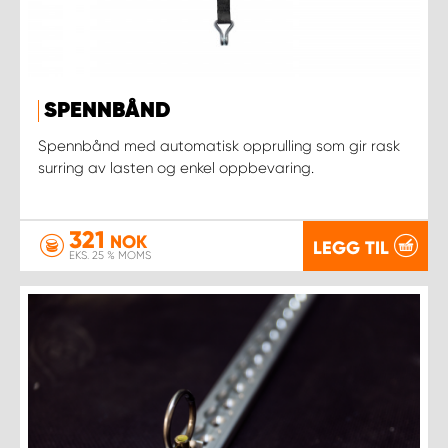
SPENNBÅND
Spennbånd med automatisk opprulling som gir rask
surring av lasten og enkel oppbevaring.
321
NOK
LEGG TIL
EKS. 25 % MOMS