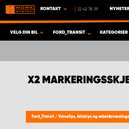
KONTAKT
22 42 78 39
NYHETER
VELG DIN BIL
FORD_TRANSIT
KATEGORIER
VISA RESULTAT -
441
PRODUKTER
X2 MARKERINGSSKJ
Ford_Transit
/
Varsellys, blinklys og arbeidsvarslin