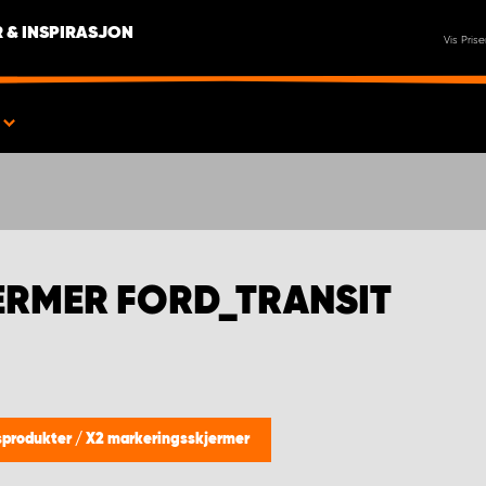
 & INSPIRASJON
Vis Prise
ERMER FORD_TRANSIT
gsprodukter
/
X2 markeringsskjermer