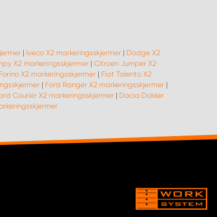
jermer
|
Iveco X2 markeringsskjermer
|
Dodge X2
mpy X2 markeringsskjermer
|
Citroen Jumper X2
 Forino X2 markeringsskjermer
|
Fiat Talento X2
ingsskjermer
|
Ford Ranger X2 markeringsskjermer
|
ord Courier X2 markeringsskjermer
|
Dacia Dokker
rkeringsskjermer