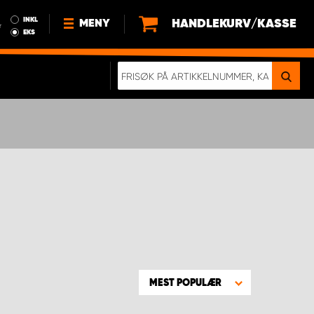
INKL
HANDLEKURV/KASSE
MENY
r
EKS
NYHETER
OM OSS
BÆREKRAFT
BLI EN DEL AV VÅRT TEAM SOM
EN WORK SYSTEM-DISTRIBUTØR
EN SKIKKELIG KOLLISJONSTEST
KJØPSVILKÅR
RAMMEAVTALE PÅ INNREDNING
MEST POPULÆR