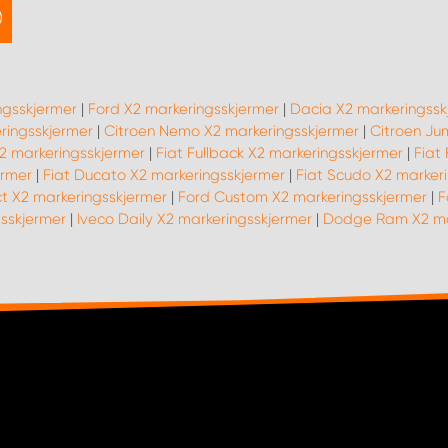
ngsskjermer
|
Ford X2 markeringsskjermer
|
Dacia X2 markeringssk
eringsskjermer
|
Citroen Nemo X2 markeringsskjermer
|
Citroen Ju
X2 markeringsskjermer
|
Fiat Fullback X2 markeringsskjermer
|
Fiat
ermer
|
Fiat Ducato X2 markeringsskjermer
|
Fiat Scudo X2 marker
t X2 markeringsskjermer
|
Ford Custom X2 markeringsskjermer
|
F
sskjermer
|
Iveco Daily X2 markeringsskjermer
|
Dodge Ram X2 ma