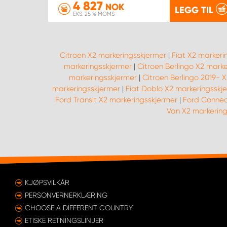
4 827
NOK
LEGG TIL
EKS. 25 % MOMS
Citroen X2 markeringsskjermer
|
Fiat X2 markeri
markeringsskjermer
|
Citroen Berlingo X2 mark
markeringsskjermer
|
Citroen Berlingo 2019- 
markeringsskjermer
|
Fiat Doblo X2 markeringsskj
Ford Transit X2 markeringsskjermer
|
Ford Connec
Van X2 markering
KJØPSVILKÅR
PERSONVERNERKLÆRING
CHOOSE A DIFFERENT COUNTRY
ETISKE RETNINGSLINJER