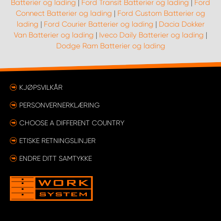
Batterier og lading
|
Ford Transit Batterier og lading
|
Ford
Connect Batterier og lading
|
Ford Custom Batterier og
lading
|
Ford Courier Batterier og lading
|
Dacia Dokker
Van Batterier og lading
|
Iveco Daily Batterier og lading
|
Dodge Ram Batterier og lading
KJØPSVILKÅR
PERSONVERNERKLÆRING
CHOOSE A DIFFERENT COUNTRY
ETISKE RETNINGSLINJER
ENDRE DITT SAMTYKKE