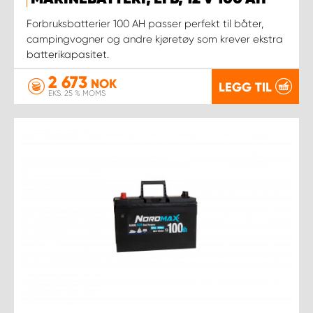
Forbruksbatterier 100 AH passer perfekt til båter,
campingvogner og andre kjøretøy som krever ekstra
batterikapasitet.
2 673
NOK
LEGG TIL
EKS. 25 % MOMS