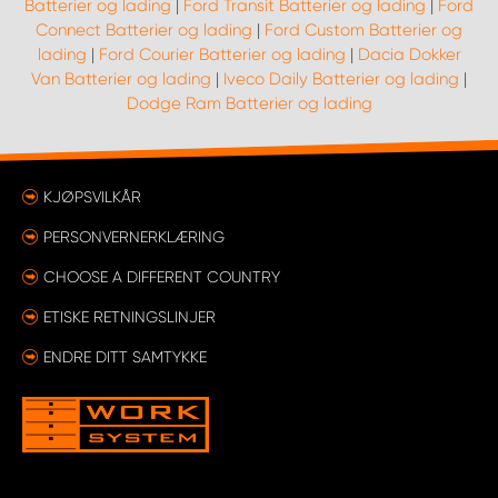
Batterier og lading
|
Ford Transit Batterier og lading
|
Ford
Connect Batterier og lading
|
Ford Custom Batterier og
lading
|
Ford Courier Batterier og lading
|
Dacia Dokker
Van Batterier og lading
|
Iveco Daily Batterier og lading
|
Dodge Ram Batterier og lading
KJØPSVILKÅR
PERSONVERNERKLÆRING
CHOOSE A DIFFERENT COUNTRY
ETISKE RETNINGSLINJER
ENDRE DITT SAMTYKKE