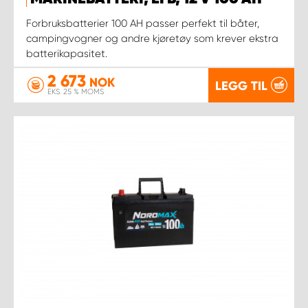
Forbruksbatterier 100 AH passer perfekt til båter,
campingvogner og andre kjøretøy som krever ekstra
batterikapasitet.
2 673
NOK
LEGG TIL
EKS. 25 % MOMS