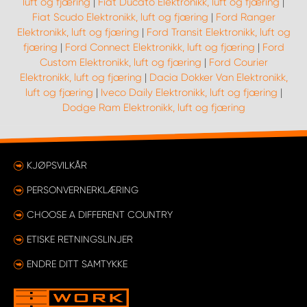
luft og fjæring
|
Fiat Ducato Elektronikk, luft og fjæring
|
Fiat Scudo Elektronikk, luft og fjæring
|
Ford Ranger
Elektronikk, luft og fjæring
|
Ford Transit Elektronikk, luft og
fjæring
|
Ford Connect Elektronikk, luft og fjæring
|
Ford
Custom Elektronikk, luft og fjæring
|
Ford Courier
Elektronikk, luft og fjæring
|
Dacia Dokker Van Elektronikk,
luft og fjæring
|
Iveco Daily Elektronikk, luft og fjæring
|
Dodge Ram Elektronikk, luft og fjæring
KJØPSVILKÅR
PERSONVERNERKLÆRING
CHOOSE A DIFFERENT COUNTRY
ETISKE RETNINGSLINJER
ENDRE DITT SAMTYKKE