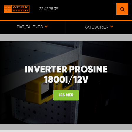
22 42 78 39
FINN ET ANLEGG
NÆR DEG
FIAT_TALENTO
KATEGORIER
GÅ TIL KARTET
INVERTER PROSINE
MONTERING BÆRUM
1800I/12V
MONTERING FREDRIKSTAD
LES MER
WORK SYSTEM ALTA
WORK SYSTEM ALVDAL