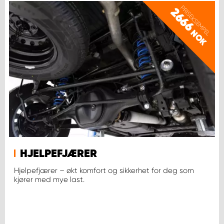
PRISEKSEMPEL
2666
NOK
HJELPEFJÆRER
Hjelpefjærer – økt komfort og sikkerhet for deg som
kjører med mye last.