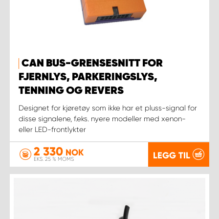
CAN BUS-GRENSESNITT FOR
FJERNLYS, PARKERINGSLYS,
TENNING OG REVERS
Designet for kjøretøy som ikke har et pluss-signal for
disse signalene, f.eks. nyere modeller med xenon-
eller LED-frontlykter
2 330
NOK
LEGG TIL
EKS. 25 % MOMS