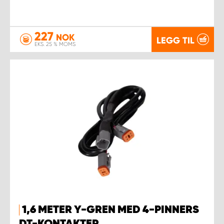
227
NOK
LEGG TIL
EKS. 25 % MOMS
1,6 METER Y-GREN MED 4-PINNERS
DT-KONTAKTER