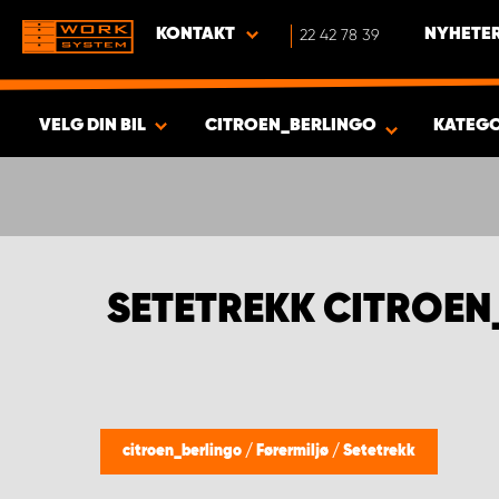
KONTAKT
22 42 78 39
NYHETER
VELG DIN BIL
CITROEN_BERLINGO
KATEG
VISA RESULTAT -
363
PRODUKTER
SETETREKK CITROEN
citroen_berlingo
/
Førermiljø
/
Setetrekk