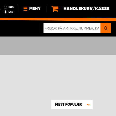
INKL
HANDLEKURV/KASSE
MENY
r
EKS
NYHETER
OM OSS
BÆREKRAFT
BLI EN DEL AV VÅRT TEAM SOM
EN WORK SYSTEM-DISTRIBUTØR
EN SKIKKELIG KOLLISJONSTEST
KJØPSVILKÅR
RAMMEAVTALE PÅ INNREDNING
MEST POPULÆR