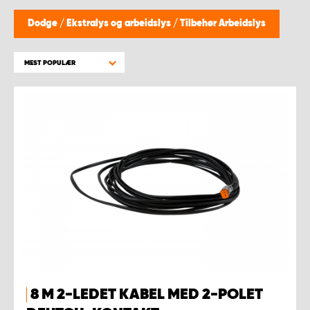
WORK SYSTEM BERGEN
Dodge
/
Ekstralys og arbeidslys
/
Tilbehør Arbeidslys
WORK SYSTEM HAMAR
MEST POPULÆR
WORK SYSTEM HORTEN
WORK SYSTEM KEY ACCOUNT
WORK SYSTEM NORWAY
WORK SYSTEM OSLO
WORK SYSTEM STAVANGER
WORK SYSTEM TRONDHEIM
8 M 2-LEDET KABEL MED 2-POLET