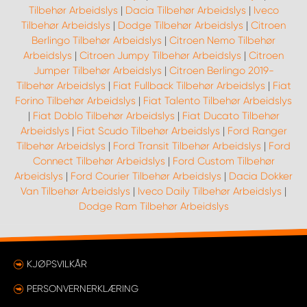
Tilbehør Arbeidslys
|
Dacia Tilbehør Arbeidslys
|
Iveco
Tilbehør Arbeidslys
|
Dodge Tilbehør Arbeidslys
|
Citroen
Berlingo Tilbehør Arbeidslys
|
Citroen Nemo Tilbehør
Arbeidslys
|
Citroen Jumpy Tilbehør Arbeidslys
|
Citroen
Jumper Tilbehør Arbeidslys
|
Citroen Berlingo 2019-
Tilbehør Arbeidslys
|
Fiat Fullback Tilbehør Arbeidslys
|
Fiat
Forino Tilbehør Arbeidslys
|
Fiat Talento Tilbehør Arbeidslys
|
Fiat Doblo Tilbehør Arbeidslys
|
Fiat Ducato Tilbehør
Arbeidslys
|
Fiat Scudo Tilbehør Arbeidslys
|
Ford Ranger
Tilbehør Arbeidslys
|
Ford Transit Tilbehør Arbeidslys
|
Ford
Connect Tilbehør Arbeidslys
|
Ford Custom Tilbehør
Arbeidslys
|
Ford Courier Tilbehør Arbeidslys
|
Dacia Dokker
Van Tilbehør Arbeidslys
|
Iveco Daily Tilbehør Arbeidslys
|
Dodge Ram Tilbehør Arbeidslys
KJØPSVILKÅR
PERSONVERNERKLÆRING