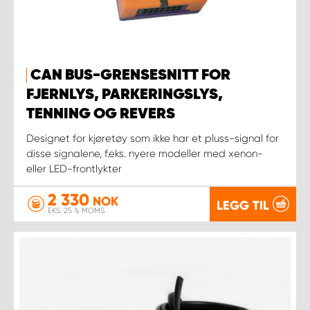
CAN BUS-GRENSESNITT FOR
FJERNLYS, PARKERINGSLYS,
TENNING OG REVERS
Designet for kjøretøy som ikke har et pluss-signal for
disse signalene, f.eks. nyere modeller med xenon-
eller LED-frontlykter
2 330
NOK
LEGG TIL
EKS. 25 % MOMS