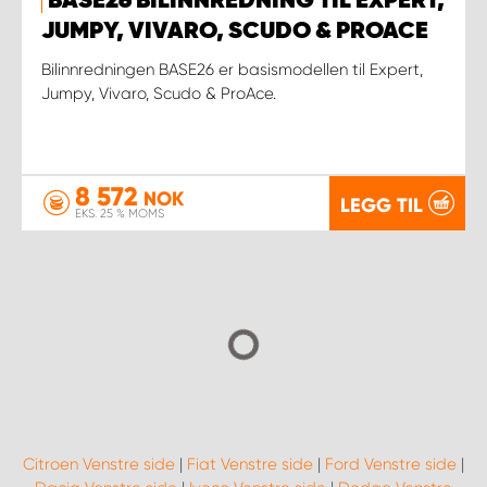
BASE26 BILINNREDNING TIL EXPERT,
JUMPY, VIVARO, SCUDO & PROACE
Bilinnredningen BASE26 er basismodellen til Expert,
Jumpy, Vivaro, Scudo & ProAce.
8 572
NOK
LEGG TIL
EKS. 25 % MOMS
Citroen Venstre side
|
Fiat Venstre side
|
Ford Venstre side
|