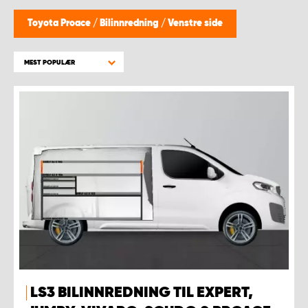
WORK SYSTEM BERGEN
Toyota Proace
/
Bilinnredning
/
Venstre side
WORK SYSTEM HAMAR
MEST POPULÆR
WORK SYSTEM HORTEN
WORK SYSTEM KEY ACCOUNT
WORK SYSTEM NORWAY
WORK SYSTEM OSLO
WORK SYSTEM STAVANGER
WORK SYSTEM TRONDHEIM
LS3 BILINNREDNING TIL EXPERT,