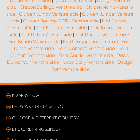
Dacia Venstre side
|
Iveco Venstre side
|
Dodge Venstre
side
|
Citroen Berlingo Venstre side
|
Citroen Nemo Venstre
side
|
Citroen Jumpy Venstre side
|
Citroen Jumper Venstre
side
|
Citroen Berlingo 2019- Venstre side
|
Fiat Fullback
Venstre side
|
Fiat Forino Venstre side
|
Fiat Talento Venstre
side
|
Fiat Doblo Venstre side
|
Fiat Ducato Venstre side
|
Fiat Scudo Venstre side
|
Ford Ranger Venstre side
|
Ford
Transit Venstre side
|
Ford Connect Venstre side
|
Ford
Custom Venstre side
|
Ford Courier Venstre side
|
Dacia
Dokker Van Venstre side
|
Iveco Daily Venstre side
|
Dodge
Ram Venstre side
KJØPSVILKÅR
PERSONVERNERKLÆRING
CHOOSE A DIFFERENT COUNTRY
ETISKE RETNINGSLINJER