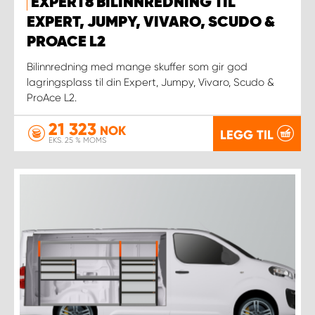
EXPERT8 BILINNREDNING TIL
EXPERT, JUMPY, VIVARO, SCUDO &
PROACE L2
Bilinnredning med mange skuffer som gir god
lagringsplass til din Expert, Jumpy, Vivaro, Scudo &
ProAce L2.
21 323
NOK
LEGG TIL
EKS. 25 % MOMS