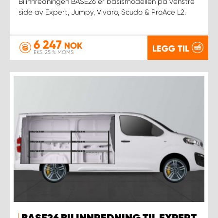
Bilinnredningen BASE26 er basismodellen på venstre
side av Expert, Jumpy, Vivaro, Scudo & ProAce L2.
6 247
NOK
LEGG TIL
EKS. 25 % MOMS