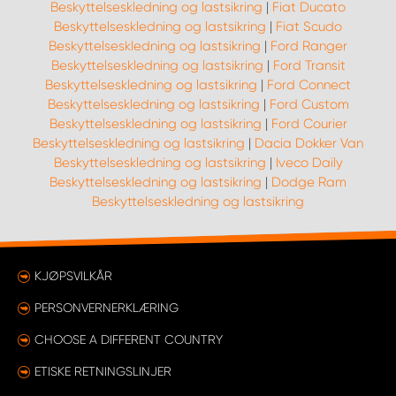
Beskyttelseskledning og lastsikring
|
Fiat Ducato
Beskyttelseskledning og lastsikring
|
Fiat Scudo
Beskyttelseskledning og lastsikring
|
Ford Ranger
Beskyttelseskledning og lastsikring
|
Ford Transit
Beskyttelseskledning og lastsikring
|
Ford Connect
Beskyttelseskledning og lastsikring
|
Ford Custom
Beskyttelseskledning og lastsikring
|
Ford Courier
Beskyttelseskledning og lastsikring
|
Dacia Dokker Van
Beskyttelseskledning og lastsikring
|
Iveco Daily
Beskyttelseskledning og lastsikring
|
Dodge Ram
Beskyttelseskledning og lastsikring
KJØPSVILKÅR
PERSONVERNERKLÆRING
CHOOSE A DIFFERENT COUNTRY
ETISKE RETNINGSLINJER