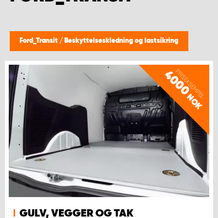
WORK SYSTEM BERGEN
WORK SYSTEM HAMAR
Ford_Transit
/
Beskyttelseskledning og lastsikring
WORK SYSTEM HORTEN
PRISEKSEMPEL
4000
WORK SYSTEM KEY ACCOUNT
NOK
WORK SYSTEM NORWAY
WORK SYSTEM OSLO
WORK SYSTEM STAVANGER
WORK SYSTEM TRONDHEIM
GULV, VEGGER OG TAK