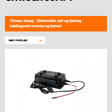
WORK SYSTEM BERGEN
WORK SYSTEM HAMAR
Citroen Jumpy
/
Elektronikk, luft og fjæring
/
koblingssett inverter og batteri
WORK SYSTEM HORTEN
MEST POPULÆR
WORK SYSTEM KEY ACCOUNT
WORK SYSTEM NORWAY
WORK SYSTEM OSLO
WORK SYSTEM STAVANGER
WORK SYSTEM TRONDHEIM