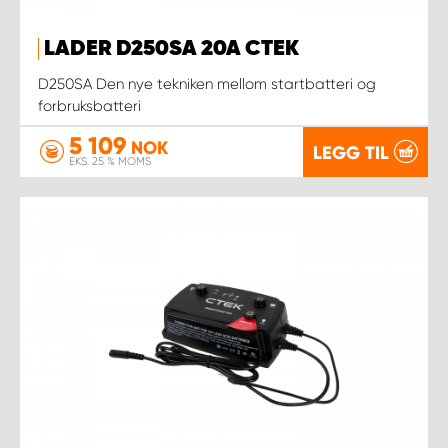
LADER D250SA 20A CTEK
D250SA Den nye tekniken mellom startbatteri og
forbruksbatteri
5 109
NOK
LEGG TIL
EKS. 25 % MOMS