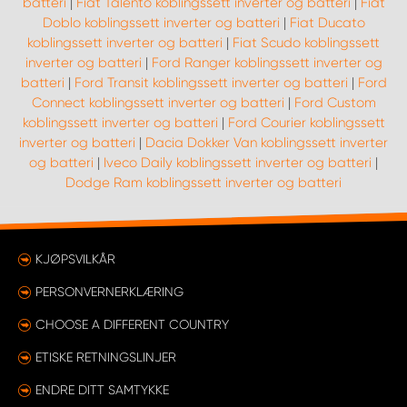
batteri
|
Fiat Talento koblingssett inverter og batteri
|
Fiat
Doblo koblingssett inverter og batteri
|
Fiat Ducato
koblingssett inverter og batteri
|
Fiat Scudo koblingssett
inverter og batteri
|
Ford Ranger koblingssett inverter og
batteri
|
Ford Transit koblingssett inverter og batteri
|
Ford
Connect koblingssett inverter og batteri
|
Ford Custom
koblingssett inverter og batteri
|
Ford Courier koblingssett
inverter og batteri
|
Dacia Dokker Van koblingssett inverter
og batteri
|
Iveco Daily koblingssett inverter og batteri
|
Dodge Ram koblingssett inverter og batteri
KJØPSVILKÅR
PERSONVERNERKLÆRING
CHOOSE A DIFFERENT COUNTRY
ETISKE RETNINGSLINJER
ENDRE DITT SAMTYKKE