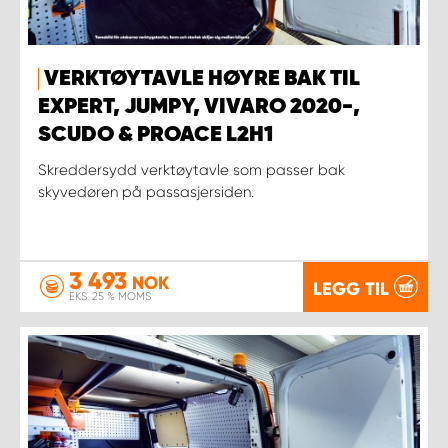
VERKTØYTAVLE HØYRE BAK TIL
EXPERT, JUMPY, VIVARO 2020-,
SCUDO & PROACE L2H1
Skreddersydd verktøytavle som passer bak
skyvedøren på passasjersiden.
3 493
NOK
LEGG TIL
EKS. 25 % MOMS