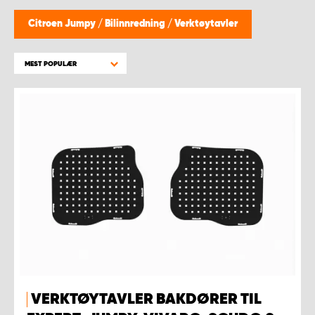
WORK SYSTEM BERGEN
Citroen Jumpy
/
Bilinnredning
/
Verktøytavler
WORK SYSTEM HAMAR
MEST POPULÆR
WORK SYSTEM HORTEN
WORK SYSTEM KEY ACCOUNT
WORK SYSTEM NORWAY
WORK SYSTEM OSLO
WORK SYSTEM STAVANGER
WORK SYSTEM TRONDHEIM
VERKTØYTAVLER BAKDØRER TIL