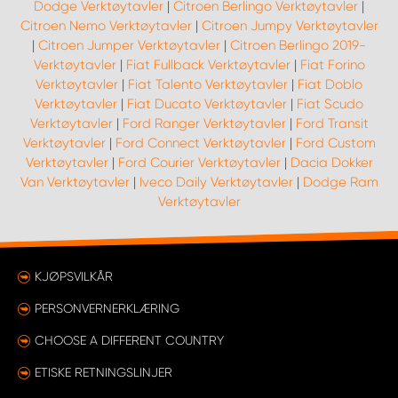
Dodge Verktøytavler
|
Citroen Berlingo Verktøytavler
|
Citroen Nemo Verktøytavler
|
Citroen Jumpy Verktøytavler
|
Citroen Jumper Verktøytavler
|
Citroen Berlingo 2019-
Verktøytavler
|
Fiat Fullback Verktøytavler
|
Fiat Forino
Verktøytavler
|
Fiat Talento Verktøytavler
|
Fiat Doblo
Verktøytavler
|
Fiat Ducato Verktøytavler
|
Fiat Scudo
Verktøytavler
|
Ford Ranger Verktøytavler
|
Ford Transit
Verktøytavler
|
Ford Connect Verktøytavler
|
Ford Custom
Verktøytavler
|
Ford Courier Verktøytavler
|
Dacia Dokker
Van Verktøytavler
|
Iveco Daily Verktøytavler
|
Dodge Ram
Verktøytavler
KJØPSVILKÅR
PERSONVERNERKLÆRING
CHOOSE A DIFFERENT COUNTRY
ETISKE RETNINGSLINJER