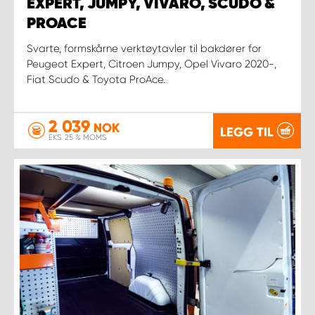
EXPERT, JUMPY, VIVARO, SCUDO &
PROACE
Svarte, formskårne verktøytavler til bakdører for
Peugeot Expert, Citroen Jumpy, Opel Vivaro 2020-,
Fiat Scudo & Toyota ProAce.
2 039
NOK
LEGG TIL
EKS. 25 % MOMS