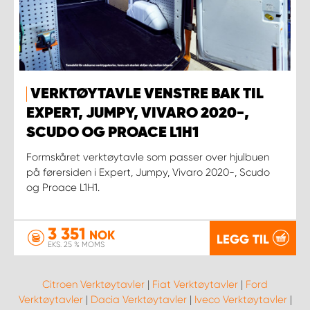
VERKTØYTAVLE VENSTRE BAK TIL
EXPERT, JUMPY, VIVARO 2020-,
SCUDO OG PROACE L1H1
Formskåret verktøytavle som passer over hjulbuen
på førersiden i Expert, Jumpy, Vivaro 2020-, Scudo
og Proace L1H1.
3 351
NOK
LEGG TIL
EKS. 25 % MOMS
Citroen Verktøytavler
|
Fiat Verktøytavler
|
Ford
Verktøytavler
|
Dacia Verktøytavler
|
Iveco Verktøytavler
|