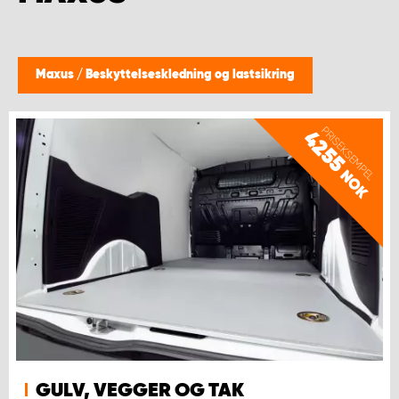
WORK SYSTEM BERGEN
WORK SYSTEM HAMAR
Maxus
/
Beskyttelseskledning og lastsikring
WORK SYSTEM HORTEN
PRISEKSEMPEL
4255
WORK SYSTEM KEY ACCOUNT
NOK
WORK SYSTEM NORWAY
WORK SYSTEM OSLO
WORK SYSTEM STAVANGER
WORK SYSTEM TRONDHEIM
GULV, VEGGER OG TAK