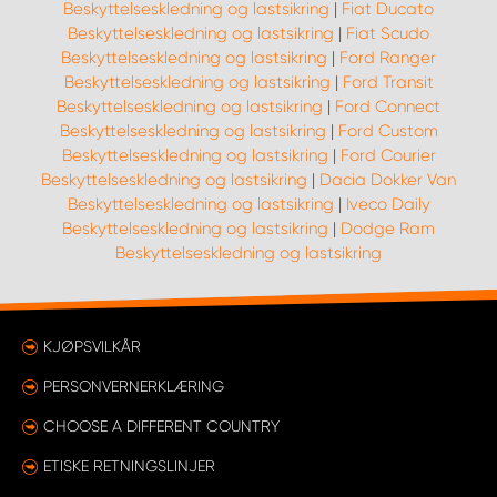
Beskyttelseskledning og lastsikring
|
Fiat Ducato
Beskyttelseskledning og lastsikring
|
Fiat Scudo
Beskyttelseskledning og lastsikring
|
Ford Ranger
Beskyttelseskledning og lastsikring
|
Ford Transit
Beskyttelseskledning og lastsikring
|
Ford Connect
Beskyttelseskledning og lastsikring
|
Ford Custom
Beskyttelseskledning og lastsikring
|
Ford Courier
Beskyttelseskledning og lastsikring
|
Dacia Dokker Van
Beskyttelseskledning og lastsikring
|
Iveco Daily
Beskyttelseskledning og lastsikring
|
Dodge Ram
Beskyttelseskledning og lastsikring
KJØPSVILKÅR
PERSONVERNERKLÆRING
CHOOSE A DIFFERENT COUNTRY
ETISKE RETNINGSLINJER