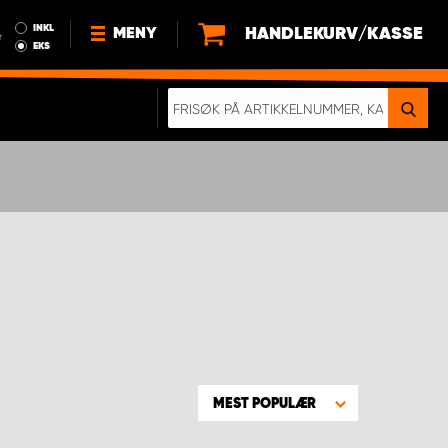
INKL
HANDLEKURV/KASSE
MENY
r
EKS
NYHETER
OM OSS
BÆREKRAFT
BLI EN DEL AV VÅRT TEAM SOM
EN WORK SYSTEM-DISTRIBUTØR
EN SKIKKELIG KOLLISJONSTEST
KJØPSVILKÅR
RAMMEAVTALE PÅ INNREDNING
MEST POPULÆR