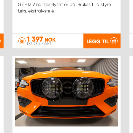
Gir +12 V når fjernlyset er på. Brukes til å styre
f.eks. ekstralysrelé.
1 397
NOK
LEGG TIL
EKS. 25 % MOMS