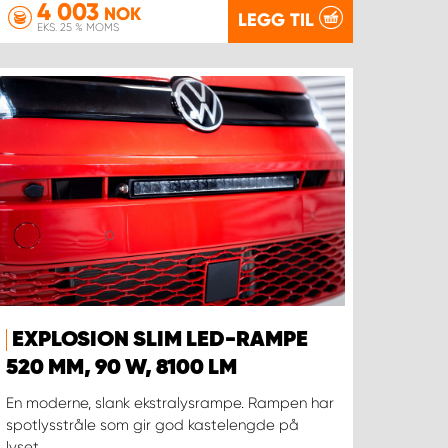
4 003
NOK
LEGG TIL
EKS. 25 % MOMS
EXPLOSION SLIM LED-RAMPE
520 MM, 90 W, 8100 LM
En moderne, slank ekstralysrampe. Rampen har
spotlysstråle som gir god kastelengde på
lyset.