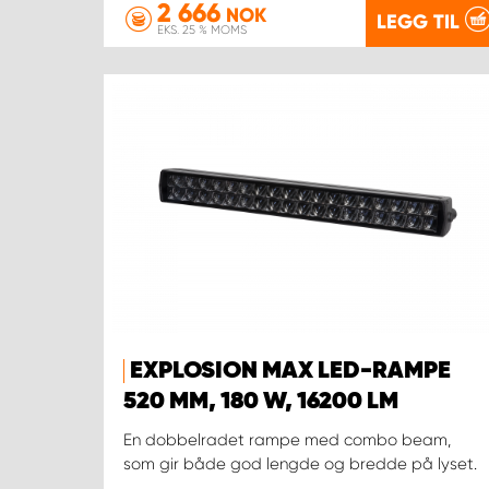
2 666
NOK
LEGG TIL
EKS. 25 % MOMS
EXPLOSION MAX LED-RAMPE
520 MM, 180 W, 16200 LM
En dobbelradet rampe med combo beam,
som gir både god lengde og bredde på lyset.