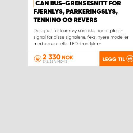
CAN BUS-GRENSESNITT FOR
FJERNLYS, PARKERINGSLYS,
TENNING OG REVERS
Designet for kjøretøy som ikke har et pluss-
signal for disse signalene, f.eks. nyere modeller
med xenon- eller LED-frontlykter
2 330
NOK
LEGG TIL
EKS. 25 % MOMS