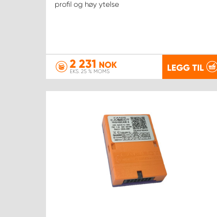
profil og høy ytelse
2 231
NOK
LEGG TIL
EKS. 25 % MOMS