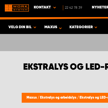
KONTAKT
22 42 78 39
NYHETER
VELG DIN BIL
MAXUS
KATEGORIER
VISA RESULTAT -
414
PRODUKTER
EKSTRALYS OG LED
Maxus
/
Ekstralys og arbeidslys
/
Ekstralys og LED