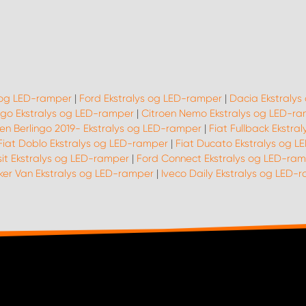
s og LED-ramper
|
Ford Ekstralys og LED-ramper
|
Dacia Ekstraly
ingo Ekstralys og LED-ramper
|
Citroen Nemo Ekstralys og LED-r
oen Berlingo 2019- Ekstralys og LED-ramper
|
Fiat Fullback Ekstr
Fiat Doblo Ekstralys og LED-ramper
|
Fiat Ducato Ekstralys og 
sit Ekstralys og LED-ramper
|
Ford Connect Ekstralys og LED-ra
er Van Ekstralys og LED-ramper
|
Iveco Daily Ekstralys og LED-