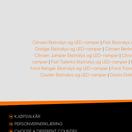
Citroen Ekstralys og LED-ramper
|
Fiat Ekstraly
Dodge Ekstralys og LED-ramper
|
Citroen Berl
Citroen Jumper Ekstralys og LED-ramper
|
Citr
ramper
|
Fiat Talento Ekstralys og LED-ramper
|
Ford Ranger Ekstralys og LED-ramper
|
Ford Tran
Courier Ekstralys og LED-ramper
|
Dacia Dokk
KJØPSVILKÅR
PERSONVERNERKLÆRING
CHOOSE A DIFFERENT COUNTRY