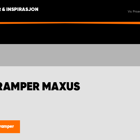
 & INSPIRASJON
Vis Prise
-RAMPER MAXUS
-ramper