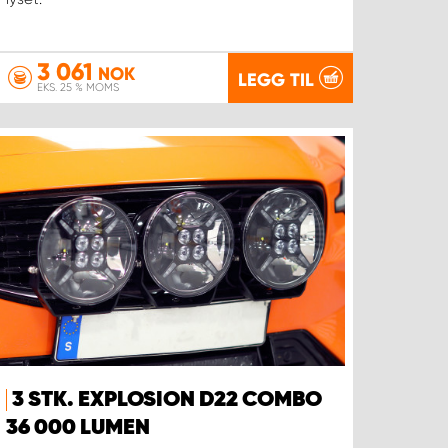
3 061
NOK
LEGG TIL
EKS. 25 % MOMS
3 STK. EXPLOSION D22 COMBO
36 000 LUMEN