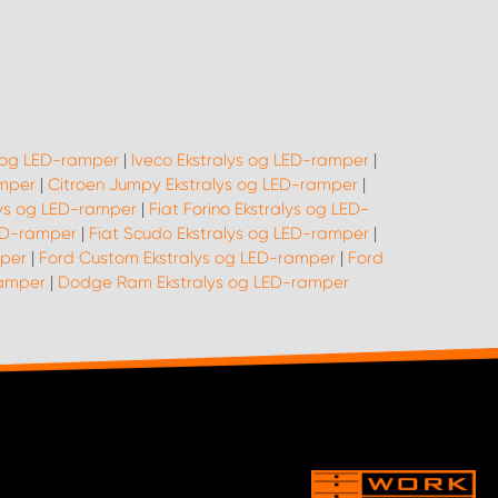
s og LED-ramper
|
Iveco Ekstralys og LED-ramper
|
amper
|
Citroen Jumpy Ekstralys og LED-ramper
|
alys og LED-ramper
|
Fiat Forino Ekstralys og LED-
LED-ramper
|
Fiat Scudo Ekstralys og LED-ramper
|
mper
|
Ford Custom Ekstralys og LED-ramper
|
Ford
ramper
|
Dodge Ram Ekstralys og LED-ramper