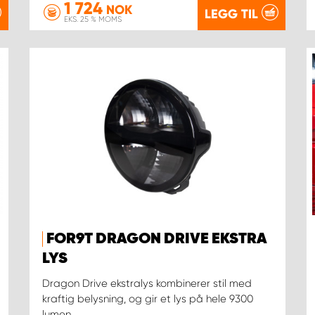
1 724
NOK
LEGG TIL
EKS. 25 % MOMS
FOR9T DRAGON DRIVE EKSTRA
LYS
Dragon Drive ekstralys kombinerer stil med
kraftig belysning, og gir et lys på hele 9300
lumen.