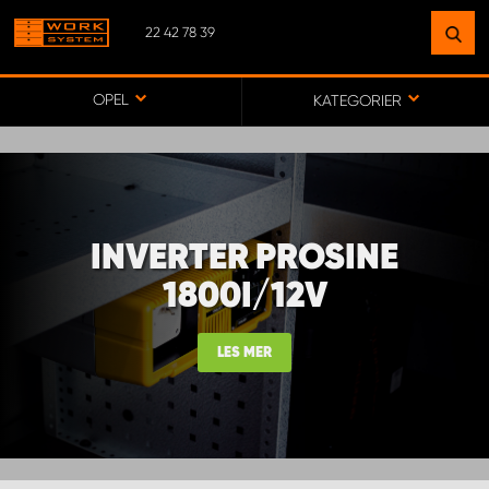
22 42 78 39
FINN ET ANLEGG
NÆR DEG
OPEL
KATEGORIER
GÅ TIL KARTET
INVERTER PROSINE
MONTERING BÆRUM
1800I/12V
MONTERING FREDRIKSTAD
LES MER
WORK SYSTEM ALTA
WORK SYSTEM ALVDAL