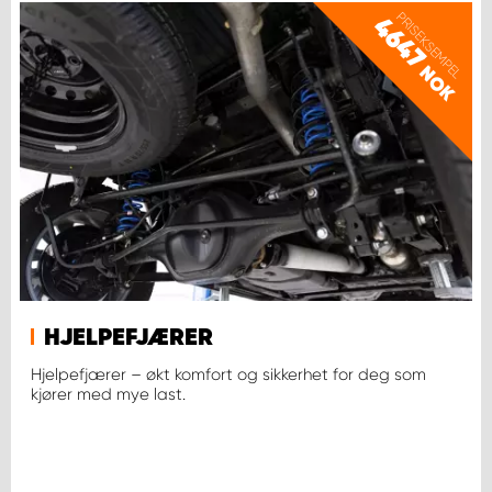
PRISEKSEMPEL
4647
NOK
HJELPEFJÆRER
Hjelpefjærer – økt komfort og sikkerhet for deg som
kjører med mye last.