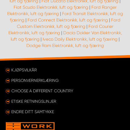
luft og fjæring
|
Fiat Ducato Elektronikk, luft og fjæring
|
Fiat Scudo Elektronikk, luft og fjæring
|
Ford Ranger
Elektronikk, luft og fjæring
|
Ford Transit Elektronikk, luft og
fjæring
|
Ford Connect Elektronikk, luft og fjæring
|
Ford
Custom Elektronikk, luft og fjæring
|
Ford Courier
Elektronikk, luft og fjæring
|
Dacia Dokker Van Elektronikk,
luft og fjæring
|
Iveco Daily Elektronikk, luft og fjæring
|
Dodge Ram Elektronikk, luft og fjæring
KJØPSVILKÅR
PERSONVERNERKLÆRING
CHOOSE A DIFFERENT COUNTRY
ETISKE RETNINGSLINJER
ENDRE DITT SAMTYKKE