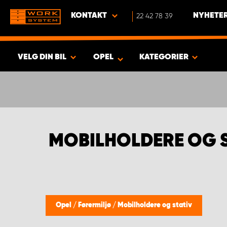
KONTAKT
22 42 78 39
NYHETER
VELG DIN BIL
OPEL
KATEGORIER
VISA RESULTAT -
666
PRODUKTER
MOBILHOLDERE OG S
Opel
/
Førermiljø
/
Mobilholdere og stativ