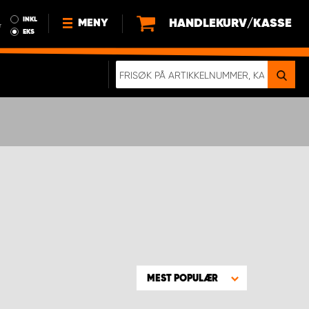
INKL
HANDLEKURV/KASSE
MENY
r
EKS
NYHETER
OM OSS
BÆREKRAFT
BLI EN DEL AV VÅRT TEAM SOM
EN WORK SYSTEM-DISTRIBUTØR
EN SKIKKELIG KOLLISJONSTEST
KJØPSVILKÅR
RAMMEAVTALE PÅ INNREDNING
MEST POPULÆR