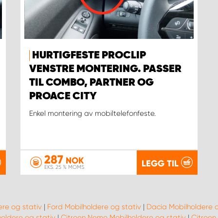
HURTIGFESTE PROCLIP
VENSTRE MONTERING. PASSER
TIL COMBO, PARTNER OG
PROACE CITY
Enkel montering av mobiltelefonfeste.
287
NOK
LEGG TIL
EKS. 25 % MOMS
ere og stativ
|
Ford Mobilholdere og stativ
|
Dacia Mobilholdere o
holdere og stativ
|
Citroen Nemo Mobilholdere og stativ
|
Citroen