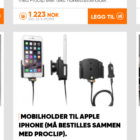
med Proclip eller f.eks. nakkestøtteholder.
1 223
NOK
LEGG TIL
EKS. 25 % MOMS
MOBILHOLDER TIL APPLE
IPHONE (MÅ BESTILLES SAMMEN
MED PROCLIP).