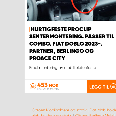
HURTIGFESTE PROCLIP
SENTERMONTERING. PASSER TIL
COMBO, FIAT DOBLO 2023-,
PARTNER, BERLINGO OG
PROACE CITY
Enkel montering av mobiltelefonfeste.
453
NOK
LEGG TIL
EKS. 25 % MOMS
Citroen Mobilholdere og stativ
|
Fiat Mobilhold
Mobilholdere og stativ
|
Citroen Berlingo Mobil