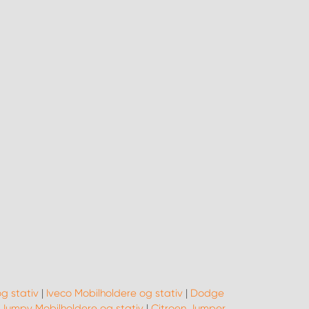
g stativ
|
Iveco Mobilholdere og stativ
|
Dodge
 Jumpy Mobilholdere og stativ
|
Citroen Jumper