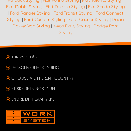
Fullback Styling
|
Fiat Forino Styling
|
Fiat Talento Styling
|
Fiat Doblo Styling
|
Fiat Ducato Styling
|
Fiat Scudo Styling
|
Ford Ranger Styling
|
Ford Transit Styling
|
Ford Connect
Styling
|
Ford Custom Styling
|
Ford Courier Styling
|
Dacia
Dokker Van Styling
|
Iveco Daily Styling
|
Dodge Ram
Styling
KJØPSVILKÅR
PERSONVERNERKLÆRING
CHOOSE A DIFFERENT COUNTRY
ETISKE RETNINGSLINJER
ENDRE DITT SAMTYKKE