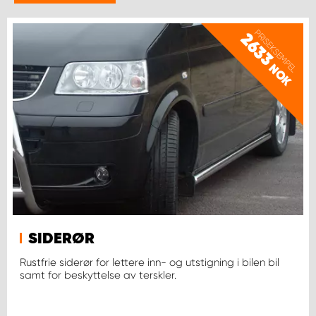
WORK SYSTEM BERGEN
PRISEKSEMPEL
2633
WORK SYSTEM HAMAR
NOK
WORK SYSTEM HORTEN
WORK SYSTEM KEY ACCOUNT
WORK SYSTEM NORWAY
WORK SYSTEM OSLO
SIDERØR
WORK SYSTEM STAVANGER
Rustfrie siderør for lettere inn- og utstigning i bilen bil
samt for beskyttelse av terskler.
WORK SYSTEM TRONDHEIM