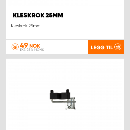
KLESKROK 25MM
Kleskrok 25mm
49
NOK
LEGG TIL
EKS. 25 % MOMS