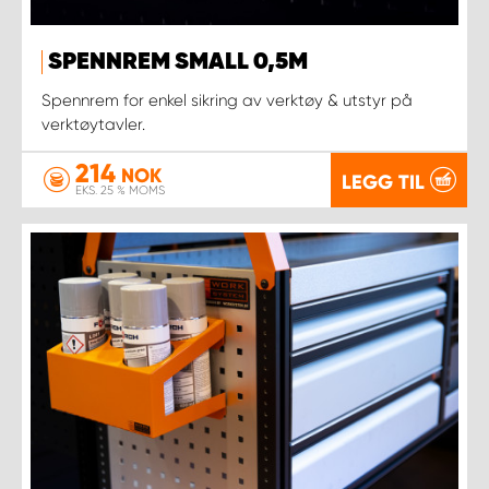
SPENNREM SMALL 0,5M
Spennrem for enkel sikring av verktøy & utstyr på
verktøytavler.
214
NOK
LEGG TIL
EKS. 25 % MOMS