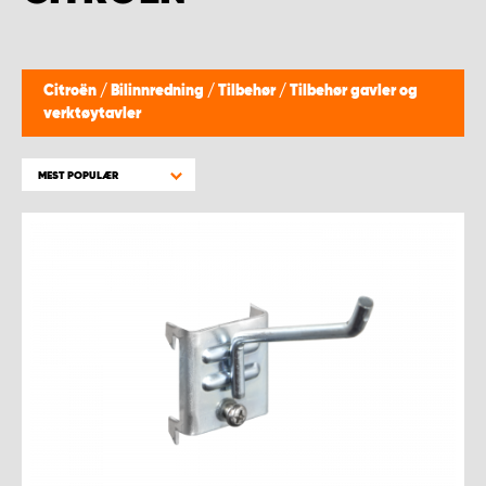
WORK SYSTEM BERGEN
WORK SYSTEM HAMAR
Citroën
/
Bilinnredning
/
Tilbehør
/
Tilbehør gavler og
verktøytavler
WORK SYSTEM HORTEN
MEST POPULÆR
WORK SYSTEM KEY ACCOUNT
WORK SYSTEM NORWAY
WORK SYSTEM OSLO
WORK SYSTEM STAVANGER
WORK SYSTEM TRONDHEIM