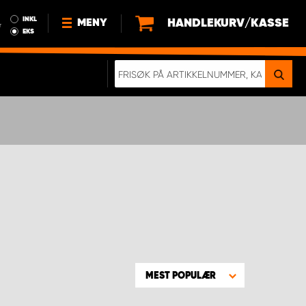
INKL
HANDLEKURV/KASSE
MENY
r
EKS
NYHETER
OM OSS
BÆREKRAFT
BLI EN DEL AV VÅRT TEAM SOM
EN WORK SYSTEM-DISTRIBUTØR
EN SKIKKELIG KOLLISJONSTEST
KJØPSVILKÅR
RAMMEAVTALE PÅ INNREDNING
MEST POPULÆR