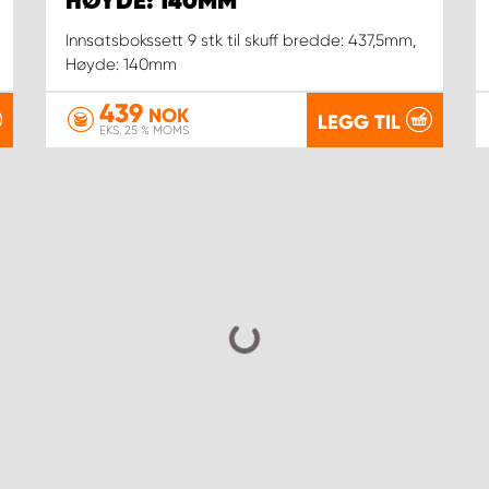
HØYDE: 140MM
Innsatsbokssett 9 stk til skuff bredde: 437,5mm,
Høyde: 140mm
439
NOK
LEGG TIL
EKS. 25 % MOMS