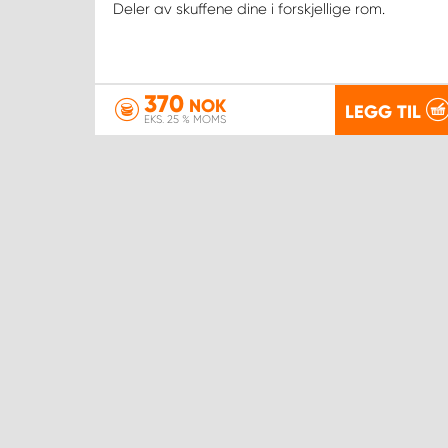
Deler av skuffene dine i forskjellige rom.
370
NOK
LEGG TIL
EKS. 25 % MOMS