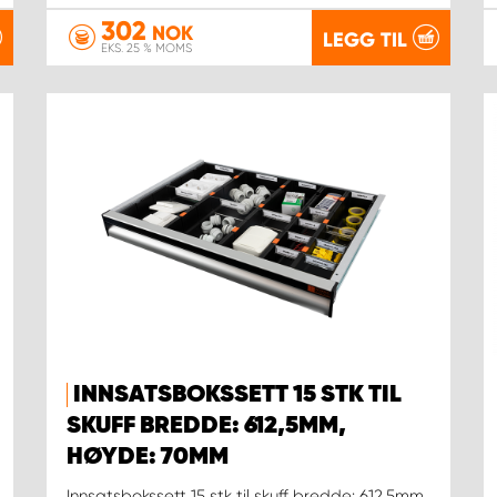
302
NOK
LEGG TIL
EKS. 25 % MOMS
INNSATSBOKSSETT 15 STK TIL
SKUFF BREDDE: 612,5MM,
HØYDE: 70MM
Innsatsbokssett 15 stk til skuff bredde: 612,5mm,