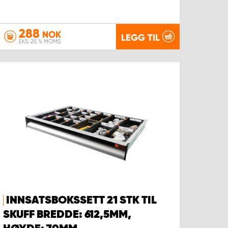
288
NOK
LEGG TIL
EKS. 25 % MOMS
INNSATSBOKSSETT 21 STK TIL
SKUFF BREDDE: 612,5MM,