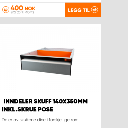
400
NOK
LEGG TIL
EKS. 25 % MOMS
INNDELER SKUFF 140X350MM
INKL.SKRUE POSE
Deler av skuffene dine i forskjellige rom.