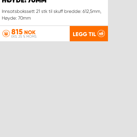
HØYDE: 70MM
Innsatsbokssett 21 stk til skuff bredde: 612,5mm,
Høyde: 70mm
815
NOK
LEGG TIL
EKS. 25 % MOMS