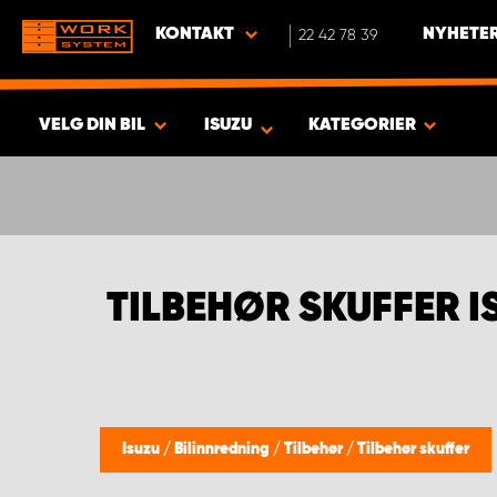
KONTAKT
22 42 78 39
NYHETER
VELG DIN BIL
ISUZU
KATEGORIER
VISA RESULTAT -
363
PRODUKTER
TILBEHØR SKUFFER I
Isuzu
/
Bilinnredning
/
Tilbehør
/
Tilbehør skuffer