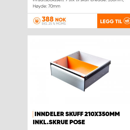
Høyde: 70mm
388
NOK
LEGG TIL
EKS. 25 % MOMS
INNDELER SKUFF 210X350MM
INKL.SKRUE POSE