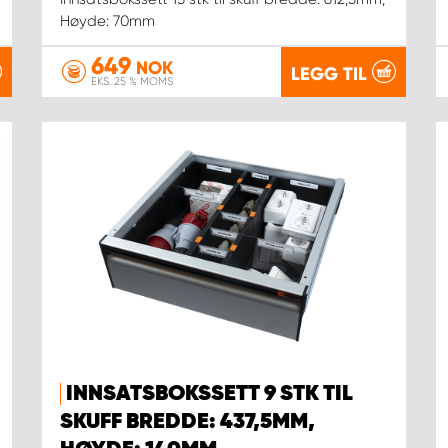
Høyde: 70mm
649
NOK
LEGG TIL
EKS. 25 % MOMS
INNSATSBOKSSETT 9 STK TIL
SKUFF BREDDE: 437,5MM,