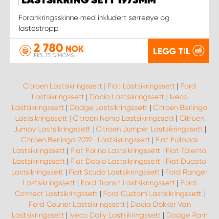
LASTSIKRING SETT 1973MM
Forankringsskinne med inkludert sørreøye og
lastestropp.
2 780
NOK
LEGG TIL
EKS. 25 % MOMS
Citroen Lastsikringssett
|
Fiat Lastsikringssett
|
Ford
Lastsikringssett
|
Dacia Lastsikringssett
|
Iveco
Lastsikringssett
|
Dodge Lastsikringssett
|
Citroen Berlingo
Lastsikringssett
|
Citroen Nemo Lastsikringssett
|
Citroen
Jumpy Lastsikringssett
|
Citroen Jumper Lastsikringssett
|
Citroen Berlingo 2019- Lastsikringssett
|
Fiat Fullback
Lastsikringssett
|
Fiat Forino Lastsikringssett
|
Fiat Talento
Lastsikringssett
|
Fiat Doblo Lastsikringssett
|
Fiat Ducato
Lastsikringssett
|
Fiat Scudo Lastsikringssett
|
Ford Ranger
Lastsikringssett
|
Ford Transit Lastsikringssett
|
Ford
Connect Lastsikringssett
|
Ford Custom Lastsikringssett
|
Ford Courier Lastsikringssett
|
Dacia Dokker Van
Lastsikringssett
|
Iveco Daily Lastsikringssett
|
Dodge Ram