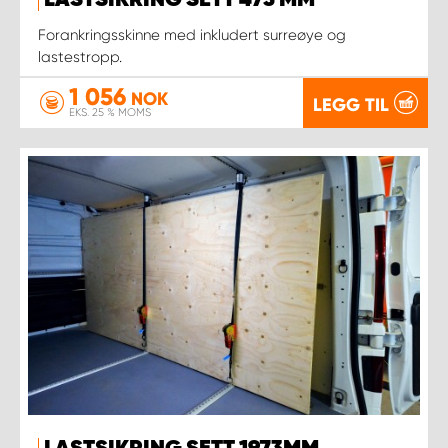
LASTSIKRING SETT 473 MM
Forankringsskinne med inkludert surreøye og
lastestropp.
1 056
NOK
LEGG TIL
EKS. 25 % MOMS