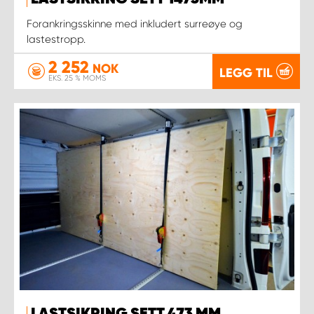
Forankringsskinne med inkludert surreøye og
lastestropp.
2 252
NOK
LEGG TIL
EKS. 25 % MOMS