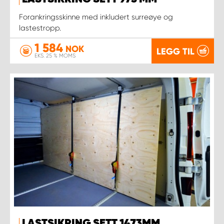
Forankringsskinne med inkludert surreøye og
lastestropp.
1 584
NOK
LEGG TIL
EKS. 25 % MOMS
LASTSIKRING SETT 1473MM