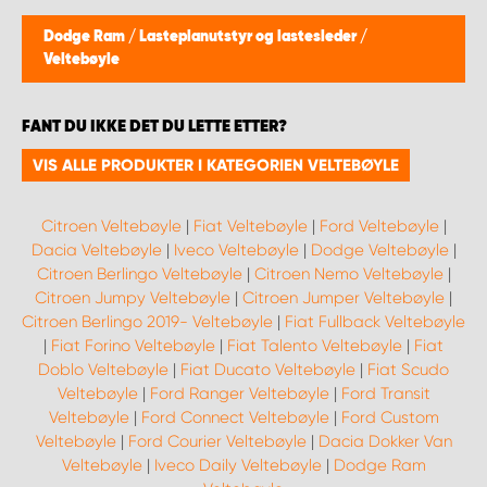
WORK SYSTEM BERGEN
Dodge Ram
/
Lasteplanutstyr og lastesleder
/
Veltebøyle
WORK SYSTEM HAMAR
FANT DU IKKE DET DU LETTE ETTER?
WORK SYSTEM HORTEN
VIS ALLE PRODUKTER I KATEGORIEN VELTEBØYLE
WORK SYSTEM KEY ACCOUNT
Citroen Veltebøyle
|
Fiat Veltebøyle
|
Ford Veltebøyle
|
WORK SYSTEM NORWAY
Dacia Veltebøyle
|
Iveco Veltebøyle
|
Dodge Veltebøyle
|
Citroen Berlingo Veltebøyle
|
Citroen Nemo Veltebøyle
|
Citroen Jumpy Veltebøyle
|
Citroen Jumper Veltebøyle
|
WORK SYSTEM OSLO
Citroen Berlingo 2019- Veltebøyle
|
Fiat Fullback Veltebøyle
|
Fiat Forino Veltebøyle
|
Fiat Talento Veltebøyle
|
Fiat
WORK SYSTEM STAVANGER
Doblo Veltebøyle
|
Fiat Ducato Veltebøyle
|
Fiat Scudo
Veltebøyle
|
Ford Ranger Veltebøyle
|
Ford Transit
Veltebøyle
|
Ford Connect Veltebøyle
|
Ford Custom
WORK SYSTEM TRONDHEIM
Veltebøyle
|
Ford Courier Veltebøyle
|
Dacia Dokker Van
Veltebøyle
|
Iveco Daily Veltebøyle
|
Dodge Ram