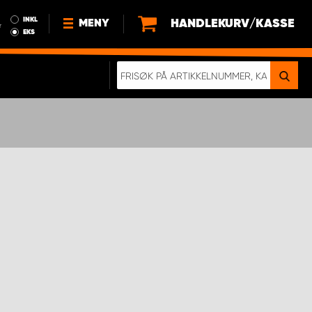
INKL
HANDLEKURV/KASSE
MENY
r
EKS
NYHETER
OM OSS
BÆREKRAFT
BLI EN DEL AV VÅRT TEAM SOM
EN WORK SYSTEM-DISTRIBUTØR
EN SKIKKELIG KOLLISJONSTEST
KJØPSVILKÅR
RAMMEAVTALE PÅ INNREDNING