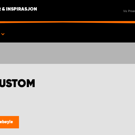
 & INSPIRASJON
Vis Prise
CUSTOM
tebøyle