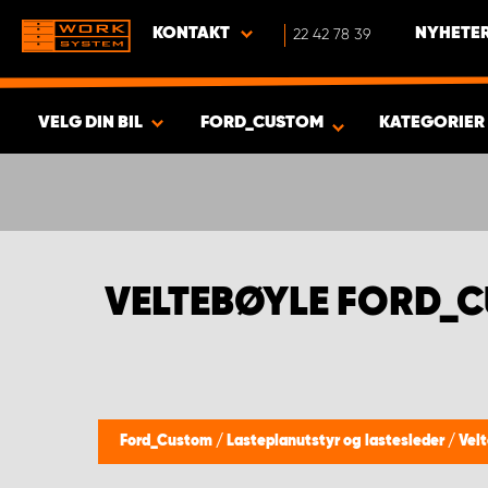
KONTAKT
22 42 78 39
NYHETER
VELG DIN BIL
FORD_CUSTOM
KATEGORIER
VISA RESULTAT -
464
PRODUKTER
VELTEBØYLE FORD_
Ford_Custom
/
Lasteplanutstyr og lastesleder
/
Vel