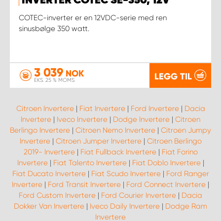
INVERTER COTEC SE-350, 12V
COTEC-inverter er en 12VDC-serie med ren
sinusbølge 350 watt.
3 039
NOK
LEGG TIL
EKS. 25 % MOMS
Citroen Invertere
|
Fiat Invertere
|
Ford Invertere
|
Dacia
Invertere
|
Iveco Invertere
|
Dodge Invertere
|
Citroen
Berlingo Invertere
|
Citroen Nemo Invertere
|
Citroen Jumpy
Invertere
|
Citroen Jumper Invertere
|
Citroen Berlingo
2019- Invertere
|
Fiat Fullback Invertere
|
Fiat Forino
Invertere
|
Fiat Talento Invertere
|
Fiat Doblo Invertere
|
Fiat Ducato Invertere
|
Fiat Scudo Invertere
|
Ford Ranger
Invertere
|
Ford Transit Invertere
|
Ford Connect Invertere
|
Ford Custom Invertere
|
Ford Courier Invertere
|
Dacia
Dokker Van Invertere
|
Iveco Daily Invertere
|
Dodge Ram
Invertere