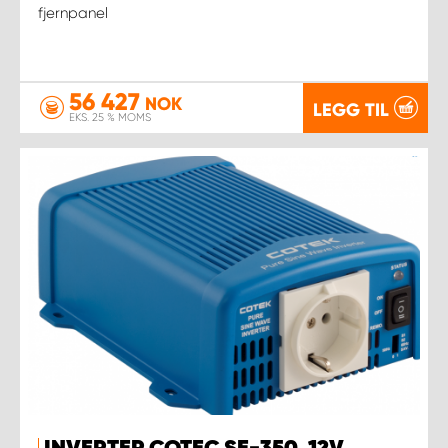
fjernpanel
56 427
NOK
LEGG TIL
EKS. 25 % MOMS