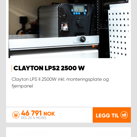
CLAYTON LPS2 2500 W
Clayton LPS II 2500W inkl. monteringsplate og
fjernpanel
46 791
NOK
LEGG TIL
EKS. 25 % MOMS