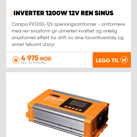
INVERTER 1200W 12V REN SINUS
Carspa PX1200-12V spenningsomformer - omformere
med ren sinusform gir utmerket kvalitet og virkelig
sinusformet effekt for drift av dine favorittverktøy og
annet følsomt utstyr.
4 975
NOK
LEGG TIL
EKS. 25 % MOMS