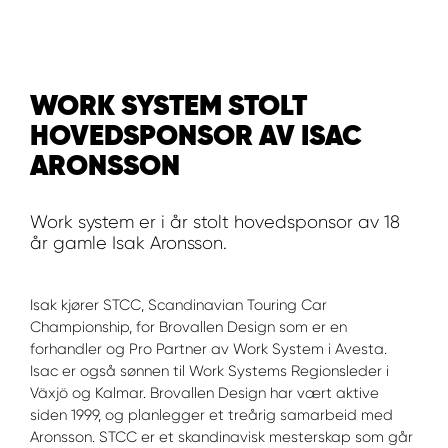
WORK SYSTEM BERGEN
WORK SYSTEM HAMAR
WORK SYSTEM STOLT
WORK SYSTEM HORTEN
HOVEDSPONSOR AV ISAC
ARONSSON
WORK SYSTEM KEY ACCOUNT
Work system er i år stolt hovedsponsor av 18
WORK SYSTEM NORWAY
år gamle Isak Aronsson.
WORK SYSTEM OSLO
Isak kjører STCC, Scandinavian Touring Car
Championship, for Brovallen Design som er en
WORK SYSTEM STAVANGER
forhandler og Pro Partner av Work System i Avesta.
Isac er også sønnen til Work Systems Regionsleder i
Växjö og Kalmar. Brovallen Design har vært aktive
WORK SYSTEM TRONDHEIM
siden 1999, og planlegger et treårig samarbeid med
Aronsson. STCC er et skandinavisk mesterskap som går