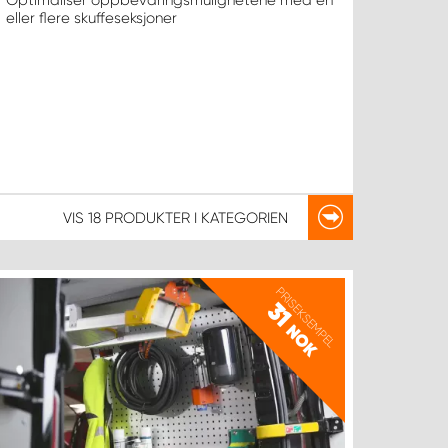
Optimaliser oppbevaringsmulighetene med en
eller flere skuffeseksjoner
VIS
18 PRODUKTER
I KATEGORIEN
PRISEKSEMPEL
31
NOK