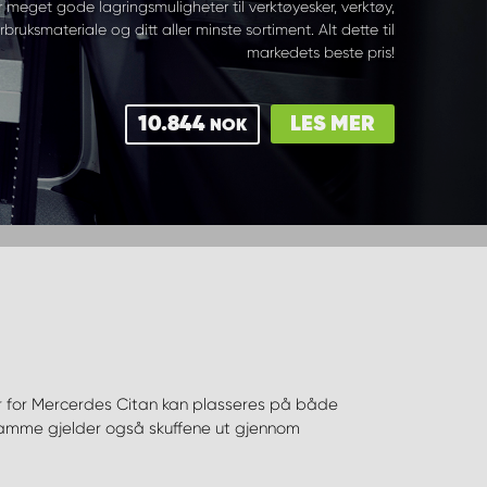
r meget gode lagringsmuligheter til verktøyesker, verktøy,
rbruksmateriale og ditt aller minste sortiment. Alt dette til
markedets beste pris!
10.844
LES MER
NOK
er for Mercerdes Citan kan plasseres på både
samme gjelder også skuffene ut gjennom