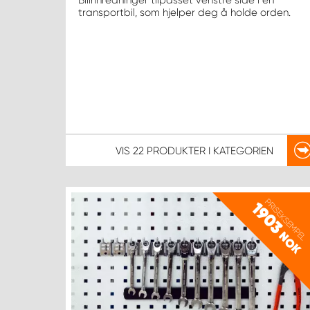
Bilinnredninger tilpasset venstre side i en
transportbil, som hjelper deg å holde orden.
VIS
22 PRODUKTER
I KATEGORIEN
PRISEKSEMPEL
1903
NOK