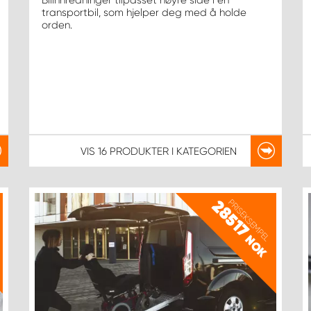
Bilinnredninger tilpasset høyre side i en
transportbil, som hjelper deg med å holde
orden.
VIS
16 PRODUKTER
I KATEGORIEN
PRISEKSEMPEL
28517
NOK