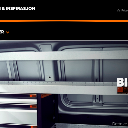
 & INSPIRASJON
Vis Prise
ER
B
Dette er