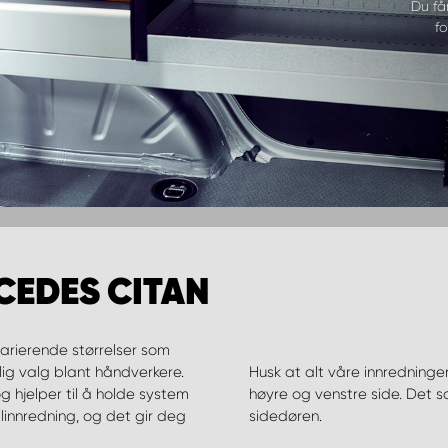
Du få
fo
CEDES CITAN
varierende størrelser som
lig valg blant håndverkere.
Husk at alt våre innredning
g hjelper til å holde system
høyre og venstre side. Det 
innredning, og det gir deg
sidedøren.