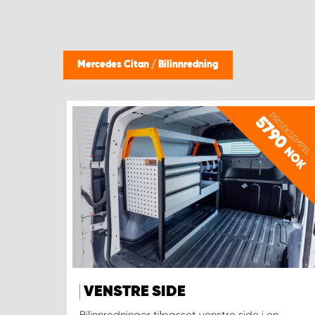
Mercedes Citan
/
Bilinnredning
PRISEKSEMPEL
5790
NOK
VENSTRE SIDE